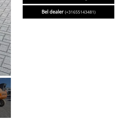
Bel dealer
(+31655143481)