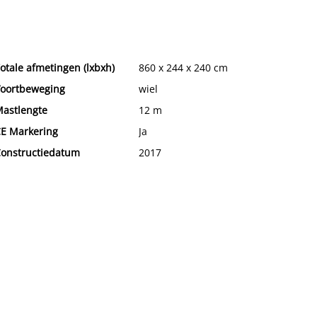
otale afmetingen (lxbxh)
860 x 244 x 240 cm
oortbeweging
wiel
astlengte
12 m
E Markering
Ja
onstructiedatum
2017