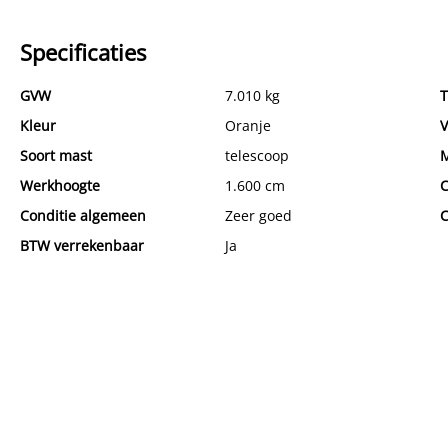
Specificaties
GVW
7.010 kg
T
Kleur
Oranje
V
Soort mast
telescoop
M
Werkhoogte
1.600 cm
C
Conditie algemeen
Zeer goed
C
BTW verrekenbaar
Ja