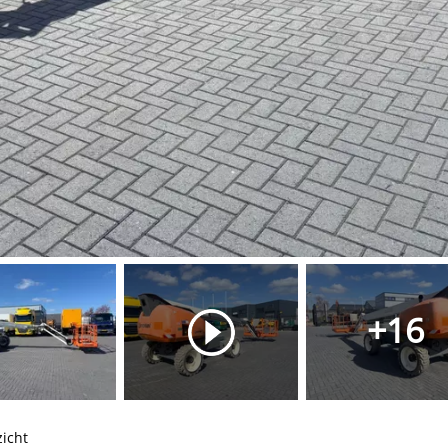
+16
icht