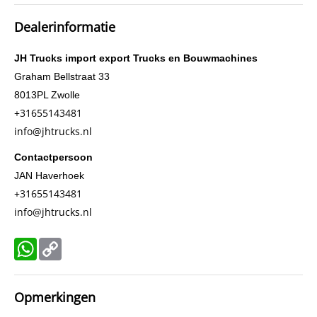
Gewicht (leeg)
11.200 kg
Dealerinformatie
Conditie algemeen
Goed
Aandrijving
6x2
JH Trucks import export Trucks en Bouwmachines
Constructiedatum
2006
Graham Bellstraat 33
8013PL
Zwolle
Opbouw pomp
1
+31655143481
BTW verrekenbaar
Ja
info@jhtrucks.nl
APK
tot 13-10-2026
Contactpersoon
JAN Haverhoek
+31655143481
info@jhtrucks.nl
WhatsApp
Copy
Link
Opmerkingen