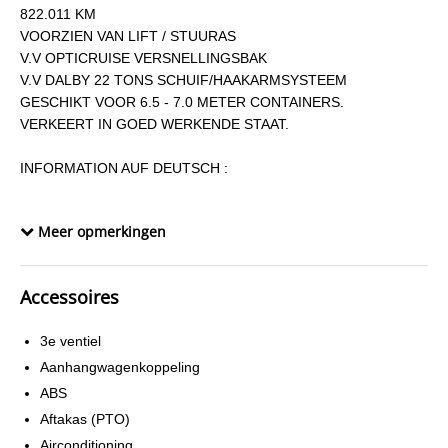
822.011 KM
VOORZIEN VAN LIFT / STUURAS
V.V OPTICRUISE VERSNELLINGSBAK
V.V DALBY 22 TONS SCHUIF/HAAKARMSYSTEEM
GESCHIKT VOOR 6.5 - 7.0 METER CONTAINERS.
VERKEERT IN GOED WERKENDE STAAT.
INFORMATION AUF DEUTSCH :
822.011 KM
Meer opmerkingen
COMPLETT MIT LIFT / LENKACHSE
OPTICRUISE GETRIEBE
DALBY 22 TONNEN SCHUSS / HAKEN CONTAINERSTEM
Accessoires
REICHT FUR 6.5 - 7.0 METER BEHALTER.
SEHR GUTE ZUSTAND.
3e ventiel
INFORMATION ON ENGLISH :
Aanhangwagenkoppeling
ABS
822.011 KM
Aftakas (PTO)
COMPLETE WITH LIFT / STEERING AXLE
Airconditioning