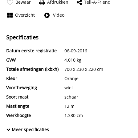
Bewaar
Afdrukken
Tell-A-Friend
Overzicht
Video
Specificaties
Datum eerste registratie
06-09-2016
GVW
4.010 kg
Totale afmetingen (lxbxh)
700 x 230 x 220 cm
Kleur
Oranje
Voortbeweging
wiel
Soort mast
schaar
Mastlengte
12 m
Werkhoogte
1.380 cm
CE Markering
Ja
Meer specificaties
Conditie algemeen
Zeer goed