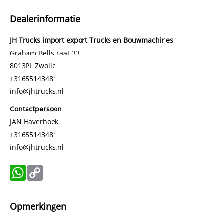
Constructiedatum
2016
Dealerinformatie
BTW verrekenbaar
Ja
Emissieklasse
Stage IV
JH Trucks import export Trucks en Bouwmachines
Graham Bellstraat 33
8013PL
Zwolle
+31655143481
info@jhtrucks.nl
Contactpersoon
JAN Haverhoek
+31655143481
info@jhtrucks.nl
WhatsApp
Copy
Link
Opmerkingen